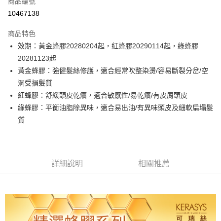
商品編號
LINE Pay
10467138
Apple Pay
商品特色
街口支付
效期：黃金蜂膠20280204起，紅蜂膠20290114起，綠蜂膠
20281123起
悠遊付
黃金蜂膠：強健髮絲修護，適合經常吹整染燙/容易斷裂分岔/空
ATM付款
洞受損髮質
紅蜂膠：舒緩頭皮乾癢，適合敏感性/易乾癢/有皮屑頭皮
運送方式
綠蜂膠：平衡油脂除異味，適合易出油/有異味頭皮及細軟扁塌髮
質
付款後全家取貨
每筆NT$80，滿NT$699(含以上)免運費
付款後萊爾富取貨
詳細說明
相關推薦
每筆NT$80，滿NT$699(含以上)免運費
付款後7-11取貨
每筆NT$80，滿NT$699(含以上)免運費
黑猫宅配