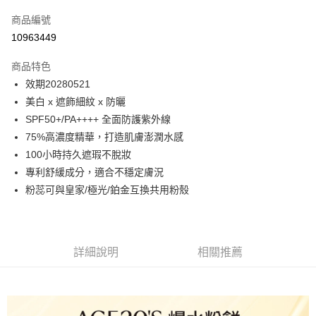
信用卡一次付款
商品編號
LINE Pay
10963449
Apple Pay
商品特色
街口支付
效期20280521
美白 x 遮飾細紋 x 防曬
悠遊付
SPF50+/PA++++ 全面防護紫外線
ATM付款
75%高濃度精華，打造肌膚澎潤水感
100小時持久遮瑕不脫妝
運送方式
專利舒緩成分，適合不穩定膚況
粉蕊可與皇家/極光/鉑金互換共用粉殼
付款後全家取貨
每筆NT$80，滿NT$699(含以上)免運費
付款後萊爾富取貨
詳細說明
相關推薦
每筆NT$80，滿NT$699(含以上)免運費
付款後7-11取貨
每筆NT$80，滿NT$699(含以上)免運費