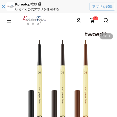
Koreatop韓物通
アプリを起動
いますぐ公式アプリを使用する
0
1
/
10