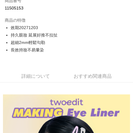
商品番号
LINE Pay
11505153
Apple Pay
商品の特徴
JKOPAY
效期20271203
持久眼妝 延展好推不拉扯
Easy Wallet
超細2mm輕鬆勾勒
ATM払い
長效持妝不易暈染
配送方法
付款後全家取貨
詳細について
おすすめ関連商品
配送毎にNT$80、NT$699以上で送料無料
付款後萊爾富取貨
配送毎にNT$80、NT$699以上で送料無料
付款後7-11取貨
配送毎にNT$80、NT$699以上で送料無料
黑猫宅配