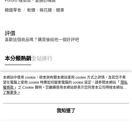
Pororo 啵樂樂．變臉奶嘴糖
韓國零食
軟糖．棉花糖．糖果
評價
喜歡這個商品嗎？購買後給他一個好評吧
本分類熱銷
全站排行
本網站中使用 cookie，欲查詢有關本網站使用 cookie 方式之詳情，及若您不希
熱門標籤
望在電腦上使用 cookie 時應如何變更電腦的 cookie 設定，請參閱本網站「
隱私
權條款
」之 Cookie 聲明。您繼續使用本網站即表示您同意本公司得按本網站使
用條款之 Cookie 聲明使用 cookie。
了解更多 >
我知道了