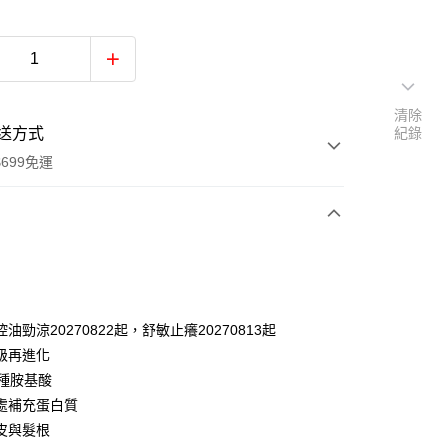
清除
送方式
紀錄
699免運
次付款
油勁涼20270822起，舒敏止癢20270813起
級再進化
7種胺基酸
處補充蛋白質
皮與髮根