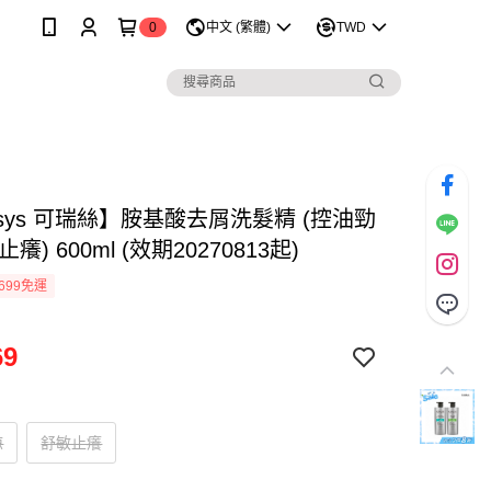
0
中文 (繁體)
TWD
asys 可瑞絲】胺基酸去屑洗髮精 (控油勁
癢) 600ml (效期20270813起)
699免運
69
涼
舒敏止癢