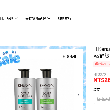
日用品牌
美食零嘴品牌
熱銷排行
【Ker
涼/舒敏止
超取滿NT$
NT$370
NT$2
款式
控油勁