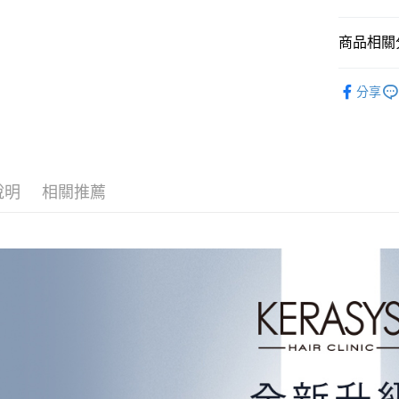
商品相關分
運送方式
養護髮品
付款後全
分享
每筆NT$8
✨Hot Sa
付款後萊
每筆NT$8
說明
相關推薦
付款後7-1
每筆NT$8
黑猫宅配
每筆NT$1