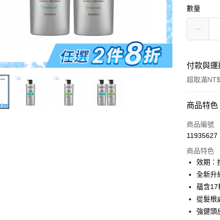
數量
付款與運
超取滿NT$
付款方式
商品特色
信用卡一
商品編號
11935627
LINE Pay
商品特色
Apple Pay
效期：控
全新升
街口支付
蘊含1
悠遊付
從髮根
強健頭
ATM付款