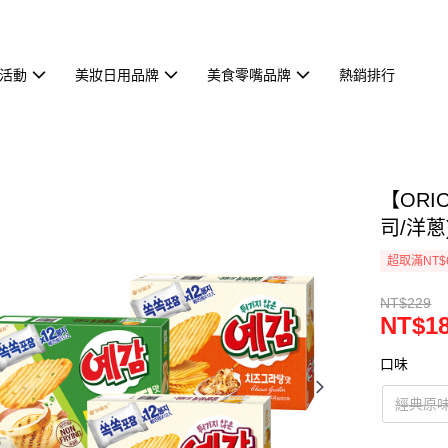
活動
美妝日用品牌
美食零嘴品牌
熱銷排行
【ORI
司/洋蔥)
超取滿NT$
NT$229
NT$1
口味
經典原