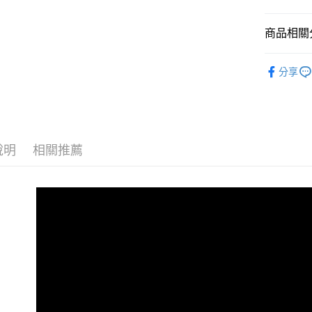
商品相關分
運送方式
韓國零食
付款後全
分享
每筆NT$8
付款後萊
每筆NT$8
說明
相關推薦
付款後7-1
每筆NT$8
黑猫宅配
每筆NT$1