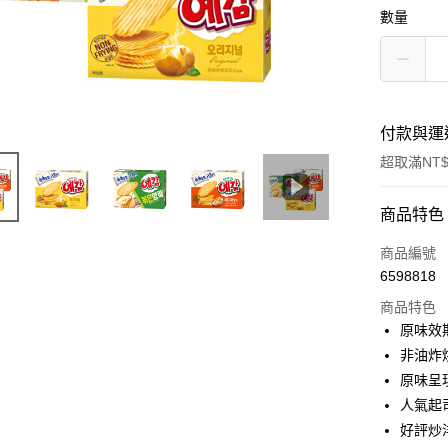
數量
付款與運
超取滿NT$
付款方式
商品特色
信用卡一
商品編號
6598818
LINE Pay
商品特色
Apple Pay
原味效期
非油炸
街口支付
原味呈
悠遊付
人氣起
好評炒
ATM付款