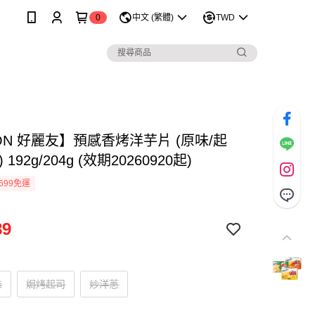
0
中文 (繁體)
TWD
ON 好麗友】預感香烤洋芋片 (原味/起
 192g/204g (效期20260920起)
699免運
89
味
焗烤起司
炒洋蔥