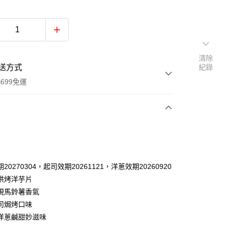
清除
送方式
紀錄
699免運
次付款
20270304，起司效期20261121，洋蔥效期20260920
烘烤洋芋片
現馬鈴薯香氣
司焗烤口味
洋蔥鹹甜妙滋味