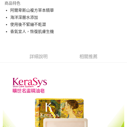
商品特色
街口支付
阿爾卑斯山複方草本精華
海洋深層水添加
悠遊付
使用後不緊繃不乾澀
ATM付款
香氣宜人，恢復肌膚生機
運送方式
付款後全家取貨
詳細說明
相關推薦
每筆NT$80，滿NT$699(含以上)免運費
付款後萊爾富取貨
每筆NT$80，滿NT$699(含以上)免運費
付款後7-11取貨
每筆NT$80，滿NT$699(含以上)免運費
黑猫宅配
每筆NT$100，滿NT$699(含以上)免運費