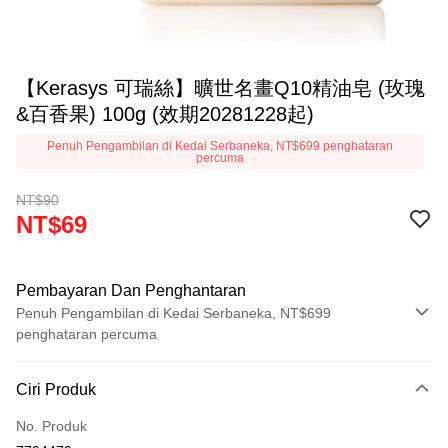
【Kerasys 可瑞絲】曠世名畫Q10精油皂 (玫瑰
&百香果) 100g (效期20281228起)
Penuh Pengambilan di Kedai Serbaneka, NT$699 penghataran
percuma
NT$90
NT$69
Pembayaran Dan Penghantaran
Penuh Pengambilan di Kedai Serbaneka, NT$699
penghataran percuma
Kaedah Pembayaran
Ciri Produk
Kad Kredit (Bayaran Penuh)
No. Produk
LINE Pay