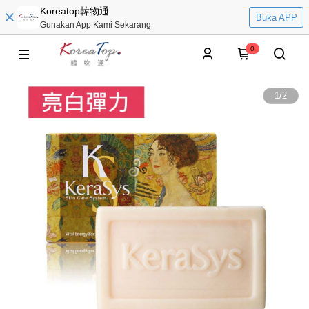
Koreatop韓物通
Buka APP
Gunakan App Kami Sekarang
0
1
/
2