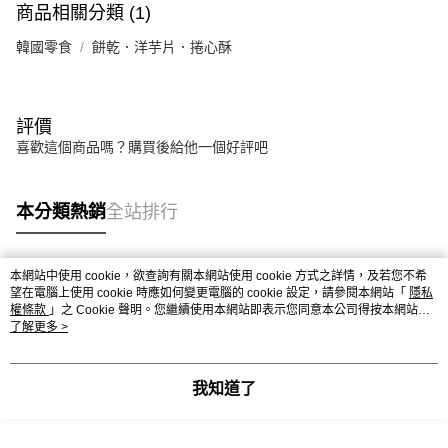
商品相關分類 (1)
韓國零食
餅乾．洋芋片．捲心酥
評價
喜歡這個商品嗎？購買後給他一個好評吧
本分類熱銷
全站排行
本網站中使用 cookie，欲查詢有關本網站使用 cookie 方式之詳情，及若您不希
熱門標籤
望在電腦上使用 cookie 時應如何變更電腦的 cookie 設定，請參閱本網站「
隱私
權條款
」之 Cookie 聲明。您繼續使用本網站即表示您同意本公司得按本網站使
用條款之 Cookie 聲明使用 cookie。
了解更多 >
我知道了